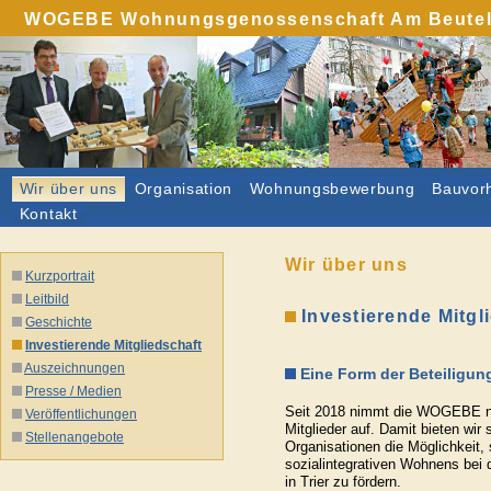
WOGEBE Wohnungsgenossenschaft Am Beutelwe
Wir über uns
Organisation
Wohnungsbewerbung
Bauvor
Kontakt
Wir über uns
Kurzportrait
Leitbild
Investierende Mitgl
Geschichte
Investierende Mitgliedschaft
Auszeichnungen
Eine Form der Beteiligun
Presse / Medien
Seit 2018 nimmt die WOGEBE neb
Veröffentlichungen
Mitglieder auf. Damit bieten wir
Stellenangebote
Organisationen die Möglichkeit, 
sozialintegrativen Wohnens be
in Trier zu fördern.